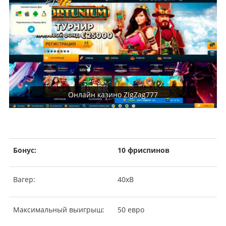
Онлайн казино ZIgZag777
Бонус:
10 фриспинов
Вагер:
40хВ
Максимальный выигрыш:
50 евро