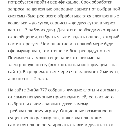
потребуется пройти верификацию. Срок обработки
запроса на денежные операции зависит от выбранной
системы (быстрее всего обрабатываются электронные
кошельки – до суток, сервисы – до двух суток, а через
карты − 3 рабочих дня). Для этого необходимо открыть
окно общения, выбрать язык и задать вопрос, который
вас интересует. Чем он четче и в полной мере будет
сформулирован, тем точнее и быстрее дадут ответ.
Помимо чата можно еще написать письмо на
электронную почту (вся контактная информация − на
сайте). В среднем, ответ через чат занимает 2 минуты,
а по почте − 2 часа.
На сайте ЗигЗаг777 собраны лучшие слоты и автоматы
от самых популярных производителей; есть из чего
выбрать и с чем сравнить даже самому
требовательному игроку. Опционные возможности
существенно расширены; пользователь может
самостоятельно регулировать ставки и делать это в