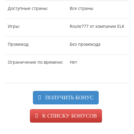
Доступные страны:
Все страны
Игры:
Route777 от компании ELK
Промокод:
Без промокода
Ограничение по времени:
Нет
ПОЛУЧИТЬ БОНУС
К СПИСКУ БОНУСОВ