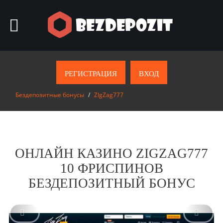
Бонусы без депозита
РЕГИСТРАЦИЯ
ВХОД
Vulkan Olimp
Бездепозитные бонусы
/
ZIgZag777
Vulkan Grand
FlintCasino
RioBet
ОНЛАЙН КАЗИНО ZIGZAG777
10 ФРИСПИНОВ
Еще
БЕЗДЕПОЗИТНЫЙ БОНУС