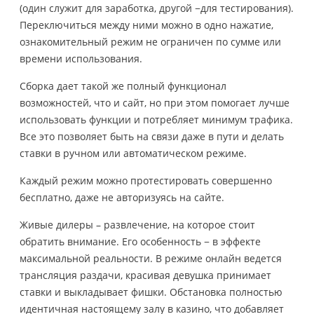
(один служит для заработка, другой −для тестирования).
Переключиться между ними можно в одно нажатие,
ознакомительный режим не ограничен по сумме или
времени использования.
Сборка дает такой же полный функционал
возможностей, что и сайт, но при этом помогает лучше
использовать функции и потребляет минимум трафика.
Все это позволяет быть на связи даже в пути и делать
ставки в ручном или автоматическом режиме.
Каждый режим можно протестировать совершенно
бесплатно, даже не авторизуясь на сайте.
Живые дилеры – развлечение, на которое стоит
обратить внимание. Его особенность − в эффекте
максимальной реальности. В режиме онлайн ведется
трансляция раздачи, красивая девушка принимает
ставки и выкладывает фишки. Обстановка полностью
идентичная настоящему залу в казино, что добавляет