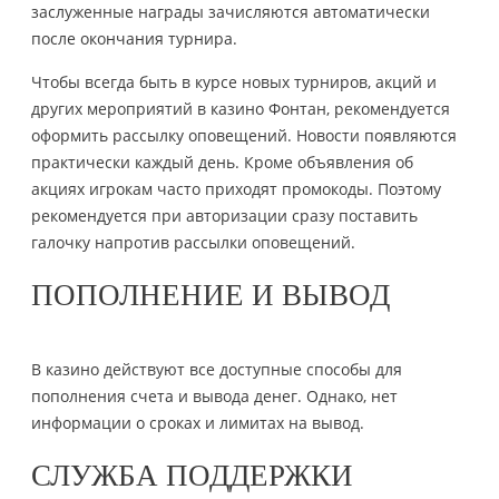
заслуженные награды зачисляются автоматически
после окончания турнира.
Чтобы всегда быть в курсе новых турниров, акций и
других мероприятий в казино Фонтан, рекомендуется
оформить рассылку оповещений. Новости появляются
практически каждый день. Кроме объявления об
акциях игрокам часто приходят промокоды. Поэтому
рекомендуется при авторизации сразу поставить
галочку напротив рассылки оповещений.
ПОПОЛНЕНИЕ И ВЫВОД
В казино действуют все доступные способы для
пополнения счета и вывода денег. Однако, нет
информации о сроках и лимитах на вывод.
СЛУЖБА ПОДДЕРЖКИ