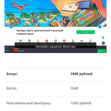
Онлайн казино Фонтан
Бонус:
1000 рублей
Вагер:
50хВ
Максимальный выигрыш:
1000 рублей