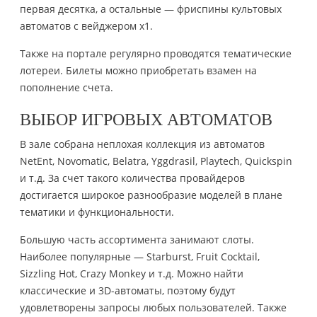
первая десятка, а остальные — фриспины культовых
автоматов с вейджером х1.
Также на портале регулярно проводятся тематические
лотереи. Билеты можно приобретать взамен на
пополнение счета.
ВЫБОР ИГРОВЫХ АВТОМАТОВ
В зале собрана неплохая коллекция из автоматов
NetEnt, Novomatic, Belatra, Yggdrasil, Playtech, Quickspin
и т.д. За счет такого количества провайдеров
достигается широкое разнообразие моделей в плане
тематики и функциональности.
Большую часть ассортимента занимают слоты.
Наиболее популярные — Starburst, Fruit Cocktail,
Sizzling Hot, Crazy Monkey и т.д. Можно найти
классические и 3D-автоматы, поэтому будут
удовлетворены запросы любых пользователей. Также