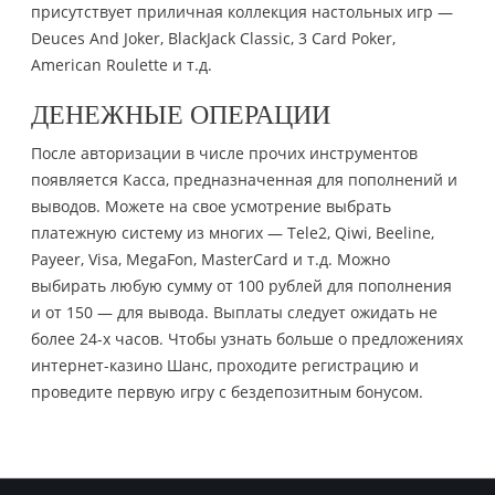
присутствует приличная коллекция настольных игр —
Deuces And Joker, BlackJack Classic, 3 Card Poker,
American Roulette и т.д.
ДЕНЕЖНЫЕ ОПЕРАЦИИ
После авторизации в числе прочих инструментов
появляется Касса, предназначенная для пополнений и
выводов. Можете на свое усмотрение выбрать
платежную систему из многих — Tele2, Qiwi, Beeline,
Payeer, Visa, MegaFon, MasterCard и т.д. Можно
выбирать любую сумму от 100 рублей для пополнения
и от 150 — для вывода. Выплаты следует ожидать не
более 24-х часов. Чтобы узнать больше о предложениях
интернет-казино Шанс, проходите регистрацию и
проведите первую игру с бездепозитным бонусом.